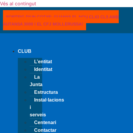
Vés al contingut
SORTEIG D'UN COTXE: GUANYA EL NOU CLIO CL5 AMB
AUTANSA 3000 I EL CFJ MOLLERUSSA!
CLUB
L’entitat
Identitat
La
Junta
Estructura
Instal·lacions
i
serveis
Centenari
Contactar