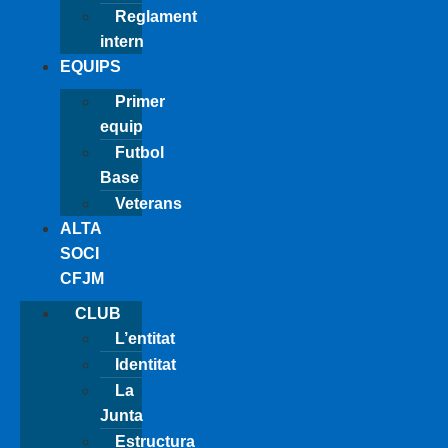
Reglament
intern
EQUIPS
Primer
equip
Futbol
Base
Veterans
ALTA
SOCI
CFJM
CLUB
L’entitat
Identitat
La
Junta
Estructura