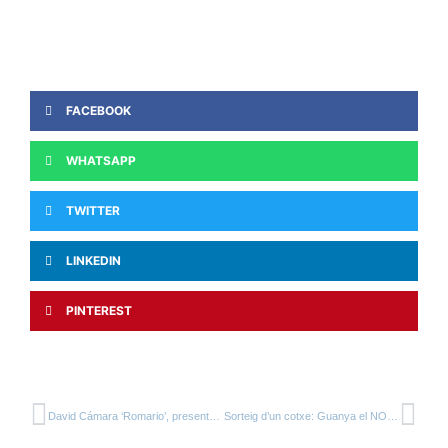
FACEBOOK
WHATSAPP
TWITTER
LINKEDIN
PINTEREST
David Cámara ‘Romario’, presentat oficialment com a nou entrenador del primer equip.
Sorteig d’un cotxe: Guanya el NOU CLIO CL5 amb Autansa 3000 i el CFJ Mollerussa!