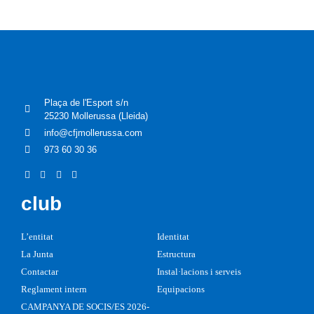
Plaça de l'Esport s/n
25230 Mollerussa (Lleida)
info@cfjmollerussa.com
973 60 30 36
club
L’entitat
Identitat
La Junta
Estructura
Contactar
Instal·lacions i serveis
Reglament intern
Equipacions
CAMPANYA DE SOCIS/ES 2026-