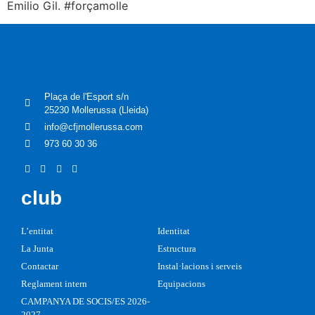
Emilio Gil. #forçamolle
Plaça de l'Esport s/n
25230 Mollerussa (Lleida)
info@cfjmollerussa.com
973 60 30 36
club
L’entitat
Identitat
La Junta
Estructura
Contactar
Instal·lacions i serveis
Reglament intern
Equipacions
CAMPANYA DE SOCIS/ES 2026-
2027