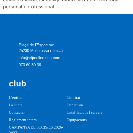
personal i professional.
Plaça de l'Esport s/n
25230 Mollerussa (Lleida)
info@cfjmollerussa.com
973 60 30 36
club
L’entitat
Identitat
La Junta
Estructura
Contactar
Instal·lacions i serveis
Reglament intern
Equipacions
CAMPANYA DE SOCIS/ES 2026-
2027