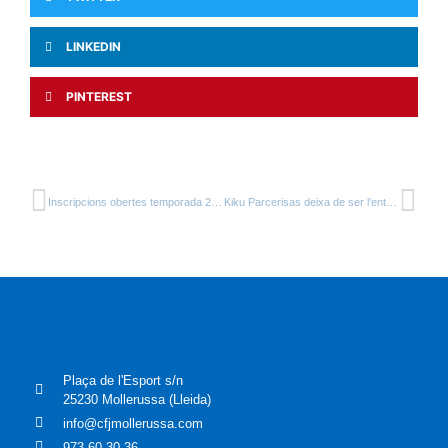
LINKEDIN
PINTEREST
Inscripcions obertes temporada 2025 – 2026.
Kiku Parcerisas deixa de ser l’entrenador del primer equip.
Plaça de l'Esport s/n
25230 Mollerussa (Lleida)
info@cfjmollerussa.com
973 60 30 36