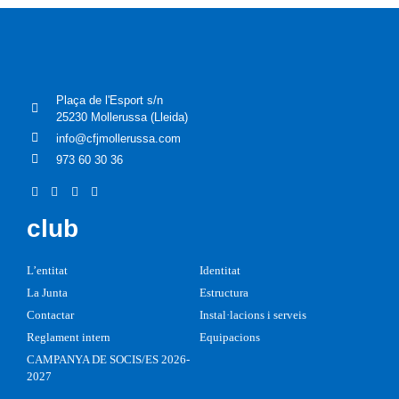
Plaça de l'Esport s/n
25230 Mollerussa (Lleida)
info@cfjmollerussa.com
973 60 30 36
club
L’entitat
Identitat
La Junta
Estructura
Contactar
Instal·lacions i serveis
Reglament intern
Equipacions
CAMPANYA DE SOCIS/ES 2026-
2027