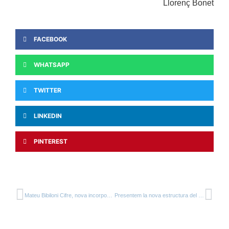
Llorenç Bonet
FACEBOOK
WHATSAPP
TWITTER
LINKEDIN
PINTEREST
Mateu Bibiloni Cifre, nova incorporació al primer equip
Presentem la nova estructura del Futbol Base del CFJ Mollerussa