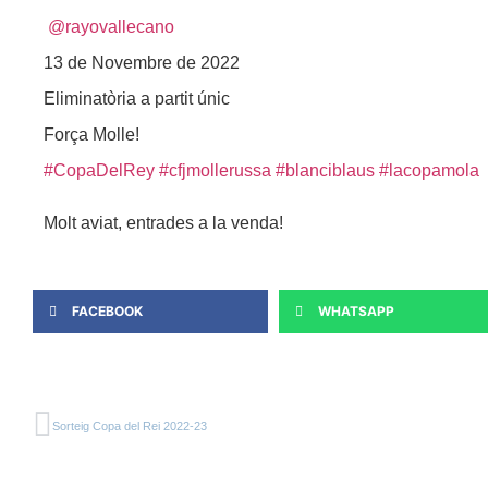
@rayovallecano
13 de Novembre de 2022
Eliminatòria a partit únic
Força Molle!
#CopaDelRey
#cfjmollerussa
#blanciblaus
#lacopamola
Molt aviat, entrades a la venda!
FACEBOOK
WHATSAPP
Sorteig Copa del Rei 2022-23